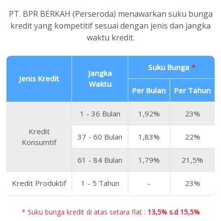
PT. BPR BERKAH (Perseroda) menawarkan suku bunga
kredit yang kompetitif sesuai dengan jenis dan jangka
waktu kredit.
Suku Bunga
*
Jangka
Jenis Kredit
Waktu
Per Bulan
Per Tahun
1 - 36 Bulan
1,92%
23%
Kredit
37 - 60 Bulan
1,83%
22%
Konsumtif
61 - 84 Bulan
1,79%
21,5%
Kredit Produktif
1 - 5 Tahun
-
23%
* Suku bunga kredit di atas setara flat :
13,5% s.d 15,5%