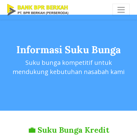
Informasi Suku Bunga
Suku bunga kompetitif untuk
mendukung kebutuhan nasabah kami
💼 Suku Bunga Kredit