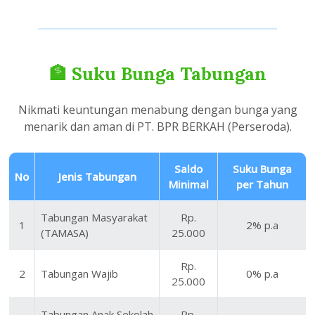
🏦 Suku Bunga Tabungan
Nikmati keuntungan menabung dengan bunga yang
menarik dan aman di PT. BPR BERKAH (Perseroda).
Saldo
Suku Bunga
No
Jenis Tabungan
Minimal
per Tahun
Tabungan Masyarakat
Rp.
1
2% p.a
(TAMASA)
25.000
Rp.
2
Tabungan Wajib
0% p.a
25.000
Tabungan Anak Sekolah
Rp.